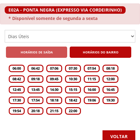
E02A - PONTA NEGRA (EXPRESSO VIA CORDEIRINHO)
* Disponível somente de segunda a sexta
HORÁRIOS DE SAÍDA
HORÁRIOS DO BAIRRO
06:00
06:42
07:06
07:30
07:54
08:18
08:42
09:18
09:45
10:30
11:15
12:00
12:45
13:45
14:30
15:15
16:00
16:45
17:30
17:54
18:18
18:42
19:06
19:30
19:54
20:18
21:15
22:00
VOLTAR