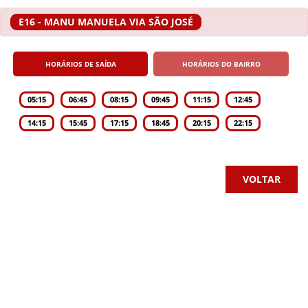
E16 - MANU MANUELA VIA SÃO JOSÉ
HORÁRIOS DE SAÍDA
HORÁRIOS DO BAIRRO
05:15
06:45
08:15
09:45
11:15
12:45
14:15
15:45
17:15
18:45
20:15
22:15
VOLTAR