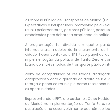
linha E1
a
re eles o
LEIA MAIS
Dom José
A Empresa Pública de Transportes de Maricá (EPT) 
Expectativas e Perspectivas, promovido pela Revi
reuniu parlamentares, gestores públicos, pesqui
embaixadas para debater a ampliação da política
A programação foi dividida em quatro painé
internacionais, modelos de financiamento do t
cidade. Nesse contexto, a EPT teve papel de de
implementação da política de Tarifa Zero e c
Latina com três modais de transporte público inte
Além de compartilhar os resultados alcançad
compromisso com a garantia do direito de ir e v
reforça o papel do município como referência n
às oportunidades.
Representando a EPT, o presidente , Celso Haddad
de Maricá na implementação da Tarifa Zero, res
população e no desenvolvimento econômico loca