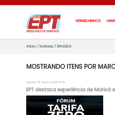
VERMELHINHOS
VAN
Início
/
Notícias
/
BRASÍLIA
MOSTRANDO ITENS POR MARC
Quinta, 18 Junho 2026 14:41
EPT destaca experiência de Maricá e