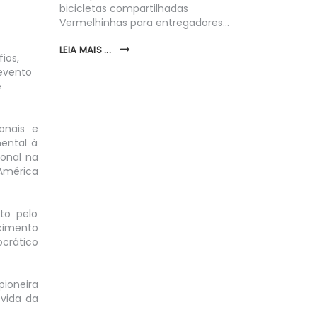
sporte
bicicletas compartilhadas
A Empresa
Vermelhinhas para entregadores…
Maricá (EP
quarta-fei
LEIA MAIS ...
Zero: Desa
ios,
Perspecti
 evento
Revista…
e
LEIA MAIS ..
onais e
mental à
ional na
América
to pelo
ecimento
ocrático
pioneira
 vida da