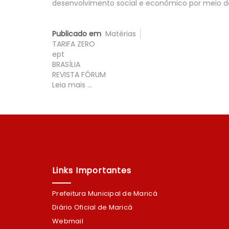
desenvolvimento social e econômico por meio d
Publicado em
Matérias
TARIFA ZERO
ept
BRASÍLIA
REVISTA FÓRUM
Leia mais ...
Links Importantes
Prefeitura Municipal de Maricá
Diário Oficial de Maricá
Webmail