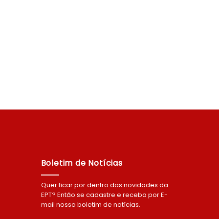
Boletim de Notícias
Quer ficar por dentro das novidades da
EPT? Então se cadastre e receba por E-
mail nosso boletim de notícias.