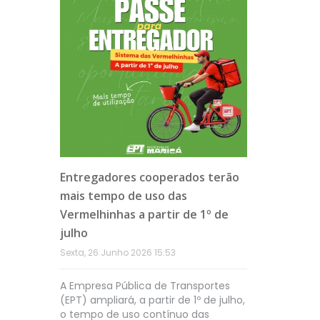
to,
Entregadores cooperados terão
EPT dest
Maricá
mais tempo de uso das
Maricá e
a no
Vermelhinhas a partir de 1º de
Zero, em 
zero
julho
Quinta, 18 
Sexta, 26 Junho 2026 15:53
rtes de
A Empresa Pública de Transportes
a
(EPT) ampliará, a partir de 1º de julho,
e
o tempo de uso contínuo das