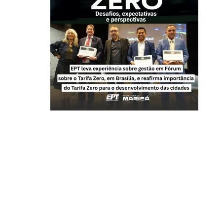
Sistema Tarifa Zero já possui
Reforç
m José
mais de 200 mil cadastros
partic
e o bispo
país t
Sexta, 20 Março 2026 14:13
 Paula
Sexta, 2
As Vermelhinhas chegaram ao
marco de 5 anos! Desde 2021, elas
No Dia 
integram o sistema Tarifa Zero da
Raízes 
cidade e, de lá pra cá, os…
Nações
sportes
preparo
ira
LEIA MAIS ...