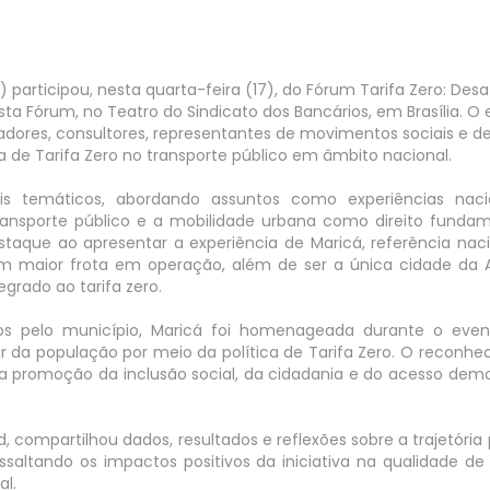
3 para…
Transição Energética no Tran
Público do Estado do Rio…
 ...
LEIA MAIS ...
participou, nesta quarta-feira (17), do Fórum Tarifa Zero: Desaf
sta Fórum, no Teatro do Sindicato dos Bancários, em Brasília. O
sadores, consultores, representantes de movimentos sociais e d
 de Tarifa Zero no transporte público em âmbito nacional.
is temáticos, abordando assuntos como experiências naci
ransporte público e a mobilidade urbana como direito funda
staque ao apresentar a experiência de Maricá, referência nac
om maior frota em operação, além de ser a única cidade da 
grado ao tarifa zero.
os pelo município, Maricá foi homenageada durante o even
ir da população por meio da política de Tarifa Zero. O reconh
a promoção da inclusão social, da cidadania e do acesso dem
, compartilhou dados, resultados e reflexões sobre a trajetória 
saltando os impactos positivos da iniciativa na qualidade de
l.