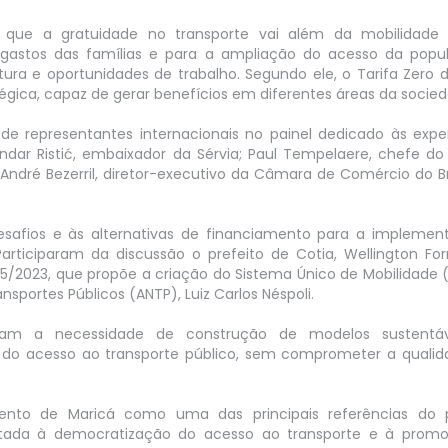
que a gratuidade no transporte vai além da mobilidade 
 gastos das famílias e para a ampliação do acesso da popu
tura e oportunidades de trabalho. Segundo ele, o Tarifa Zero 
gica, capaz de gerar benefícios em diferentes áreas da socied
representantes internacionais no painel dedicado às exper
andar Ristić, embaixador da Sérvia; Paul Tempelaere, chefe do
ndré Bezerril, diretor-executivo da Câmara de Comércio do B
desafios e às alternativas de financiamento para a implemen
 Participaram da discussão o prefeito de Cotia, Wellington Fo
25/2023, que propõe a criação do Sistema Único de Mobilidade 
sportes Públicos (ANTP), Luiz Carlos Néspoli.
caram a necessidade de construção de modelos sustentá
 do acesso ao transporte público, sem comprometer a qualid
ento de Maricá como uma das principais referências do 
oltada à democratização do acesso ao transporte e à prom