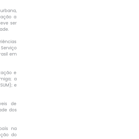
urbana,
lação a
deve ser
ade.
iências
 Serviço
rasil em
tação e
rmiga; a
(SUM); e
veis de
ade dos
país na
oção do