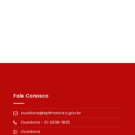
3 para…
Transição Energética no Tran
Público do Estado do Rio…
 ...
LEIA MAIS ...
Fale Conosco
ouvidoria@eptmarica.rj.gov.br
Ouvidoria - 21-2638-1825
Ouvidoria