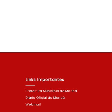
linha E1
a
re eles o
LEIA MAIS
Dom José
Links Importantes
Prefeitura Municipal de Maricá
Diário Oficial de Maricá
Webmail