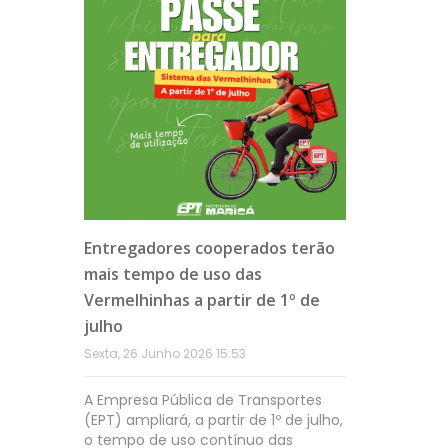
to,
Entregadores cooperados terão
EPT dest
Maricá
mais tempo de uso das
Maricá e
a no
Vermelhinhas a partir de 1º de
Zero, em 
zero
julho
Quinta, 18 
Sexta, 26 Junho 2026 15:53
rtes de
A Empresa Pública de Transportes
a
(EPT) ampliará, a partir de 1º de julho,
e
o tempo de uso contínuo das