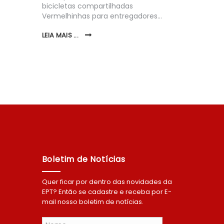
sporte
bicicletas compartilhadas
A Empresa
Vermelhinhas para entregadores…
Maricá (EP
quarta-fei
LEIA MAIS ...
Zero: Desa
Perspecti
Revista…
LEIA MAIS ..
Boletim de Notícias
Quer ficar por dentro das novidades da
EPT? Então se cadastre e receba por E-
mail nosso boletim de notícias.