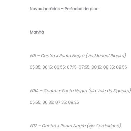
linha E1
a
Novos horários – Períodos de pico
re eles o
LEIA MAIS
Dom José
Manhã
E01 – Centro x Ponta Negra (via Manoel Ribeiro)
05:35; 06:15; 06:55; 07:15; 07:55; 08:15; 08:35; 08:55
E01A – Centro x Ponta Negra (via Vale da Figueira)
05:55; 06:35; 07:35; 09:25
E02 – Centro x Ponta Negra (via Cordeirinho)