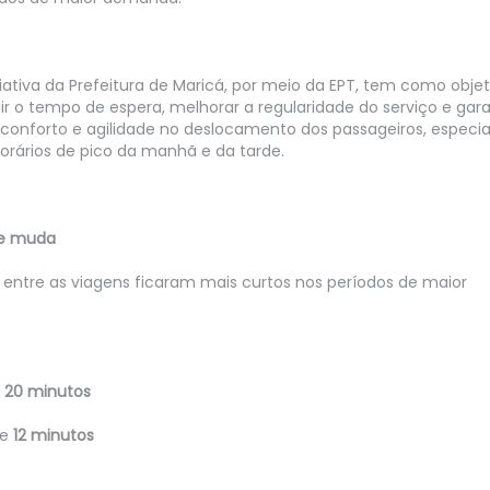
ciativa da Prefeitura de Maricá, por meio da EPT, tem como objet
ir o tempo de espera, melhorar a regularidade do serviço e gara
conforto e agilidade no deslocamento dos passageiros, especi
orários de pico da manhã e da tarde.
e muda
o da linha E13 garante
EPT apresenta planejamen
 entre as viagens ficaram mais curtos nos períodos de maior
ipação no evento " Meu
desafios e preparação de 
em Axé"
para a transição energétic
transporte público tarifa 
0 Março 2026 14:09
Quinta, 05 Fevereiro 2026 10:59
e
20 minutos
Nacional das Tradições das
de Matrizes Africanas e
te
12 minutos
A Empresa Pública de Transpo
 do Candomblé, a EPT
Maricá (EPT) participou, nest
u um reforço especial na
quarta-feira (4), do Fórum d