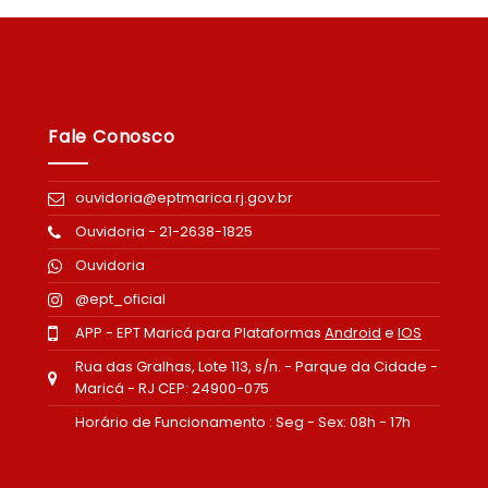
Fale Conosco
ouvidoria@eptmarica.rj.gov.br
Ouvidoria - 21-2638-1825
Ouvidoria
@ept_oficial
APP - EPT Maricá para Plataformas
Android
e
IOS
Rua das Gralhas, Lote 113, s/n. - Parque da Cidade -
Maricá - RJ CEP: 24900-075
Horário de Funcionamento : Seg - Sex: 08h - 17h