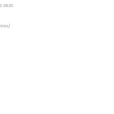
6; 08:30
rinho)