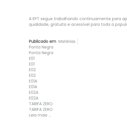
A EPT segue trabalhando continuamente para ape
qualidade, gratuita e acessível para toda a popu
Publicado em
Matérias
Ponta Negra
Ponta Negra
E01
E01
E02
E02
E01A
E01A
E02A
E02A
TARIFA ZERO
TARIFA ZERO
Leia mais ...