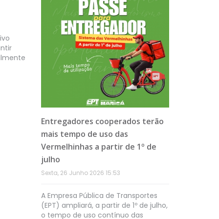
ivo
ntir
almente
to,
Entregadores cooperados terão
EPT dest
Maricá
mais tempo de uso das
Maricá e
a no
Vermelhinhas a partir de 1º de
Zero, em 
zero
julho
Quinta, 18 
Sexta, 26 Junho 2026 15:53
rtes de
A Empresa Pública de Transportes
a
(EPT) ampliará, a partir de 1º de julho,
e
o tempo de uso contínuo das