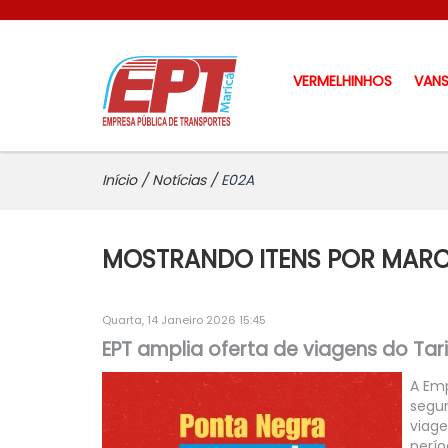
VERMELHINHOS
VAN
Início
/
Notícias
/
E02A
MOSTRANDO ITENS POR MARC
Quarta, 14 Janeiro 2026 15:45
EPT amplia oferta de viagens do Tari
A Emp
segun
viage
perí