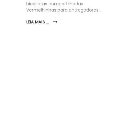
sporte
bicicletas compartilhadas
A Empresa
Vermelhinhas para entregadores…
Maricá (EP
quarta-fei
LEIA MAIS ...
Zero: Desa
Perspecti
Revista…
LEIA MAIS ..